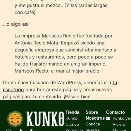
y me gusta el mezcal. (Y las tardes largas
con café)
…o algo así:
La empresa Mariscos Recio fue fundada por
Antonio Recio Mata. Empezó siendo una
pequeña empresa que suministraba marisco a
hoteles y restaurantes, pero poco a poco se
ha ido transformando en un gran imperio.
Mariscos Recio, el mar al mejor precio.
Como nuevo usuario de WordPress, deberías ir a
tu
escritorio
para borrar esta página y crear nuevas
páginas para tu contenido. ¡Pásalo bien!
Tienda
Sobre
Contacto
Nosotros
Kunko
Kunko.ye
Conóce
Clásico
Riviera
nuestra
Kunko de
Maya y