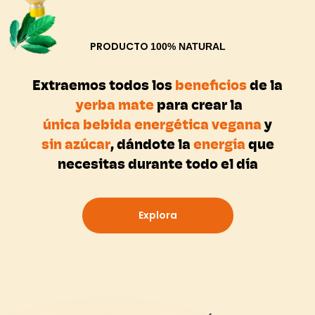
PRODUCTO
100% NATURAL
Extraemos todos los
b
e
n
e
f
c
i
o
s
de la
y
e
r
b
a
m
a
t
e
para crear la
ú
n
i
c
a
b
e
b
i
d
a
e
n
e
r
g
é
t
i
c
a
v
e
g
a
n
a
y
s
i
n
a
z
ú
c
a
r
, dándote la
e
n
e
r
g
í
a
que
necesitas durante todo el día
Explora